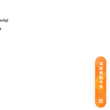
only)
k
減廢實戰手冊